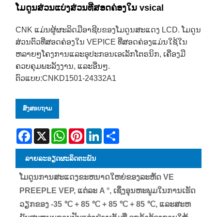
ໂມດູນສ່ວນແບ່ງສ່ວນທີ່ສອດຄ່ອງໃນ vsical
CNK ແມ່ນຜູ້ຜະລິດມືອາຊີບຂອງໂມດູນສະແດງ LCD. ໂມດູນ
ສ່ວນຕົວທີ່ສອດຄ່ອງໃນ VEPICE ທີ່ສອດຄ່ອງແມ່ນໃຊ້ໃນ
ຫລາຍໆໂຄງການແລະອຸປະກອນເອເລັກໂຕຣນິກ, ເຄື່ອງມື
ຄວບຄຸມພະລັງງານ, ແລະອື່ນໆ.
ຕົວແບບ:CNKD1501-24332A1
ສົ່ງສອບຖາມ
Facebook
X
WhatsApp
Pinterest
LinkedIn
Share
ລາຍ​ລະ​ອຽດ​ຜະ​ລິດ​ຕະ​ພັນ
ໂມດູນການສະແດງຂະຫນາດໃຫຍ່ຂອງລະຫັດ VE
PREEPLE VEP, ແຕ່ລະ A °, ເຊິ່ງອຸນຫະພູມໃນການເຮັດ
ວຽກຂອງ -35 ℃ + 85 ℃ + 85 ℃ + 85 ℃, ແລະສະຫ