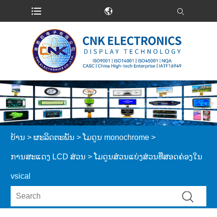
ບ້ານ
>
ຜະລິດຕະພັນ
>
ໂມດູນ monochrome
>
ການສະແດງ LCD ສ່ວນ
> ໂມດູນສ່ວນແບ່ງສ່ວນທີ່ສອດຄ່ອງໃນ
vsical