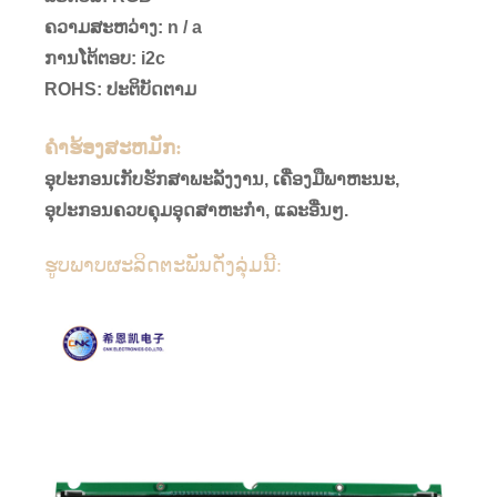
ຄວາມສະຫວ່າງ: n / a
ການໂຕ້ຕອບ: i2c
ROHS: ປະຕິບັດຕາມ
ຄໍາຮ້ອງສະຫມັກ:
ອຸປະກອນເກັບຮັກສາພະລັງງານ, ເຄື່ອງມືພາຫະນະ,
ອຸປະກອນຄວບຄຸມອຸດສາຫະກໍາ, ແລະອື່ນໆ.
ຮູບພາບຜະລິດຕະພັນດັ່ງລຸ່ມນີ້: