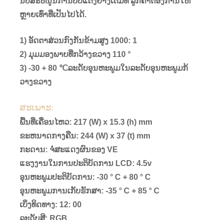
ນັບສະຫນູນການປັບແຕ່ງຢ່າງເຕັມທີ່ ລູກຄ້າຕ້ອງການໃຫ້
ຫຼາຍເທົ່າທີ່ເປັນໄປໄດ້.
1) ອັດຕາສ່ວນກົງກັນຂ້າມສູງ 1000: 1
2) ມຸມມອງພາບທີ່ກວ້າງຂວາງ 110 °
3) -30 + 80 ℃ລະດັບອຸນຫະພູມໃນລະດັບອຸນຫະພູມກ້
ວາງຂວາງ
ສະເພາະ:
ພື້ນທີ່ເຄື່ອນໄຫວ: 217 (W) x 15.3 (h) mm
ຂະຫນາດກາງຄືນ: 244 (W) x 37 (t) mm
ກະດານ: ຈໍສະແດງຜົນຂອງ VE
ແຮງງານໃນການປະຕິບັດການ LCD: 4.5v
ອຸນຫະພູມປະຕິບັດການ: -30 ° C + 80 ° C
ອຸນຫະພູມການເກັບຮັກສາ: -35 ° C + 85 ° C
ເບິ່ງທິດທາງ: 12: 00
ລະດັບສີ: RGB