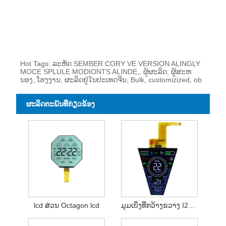
Hot Tags: ລະຫັດ SEMBER CORY VE VERSION ALINGLY
MOCE SPLULE MODIONTS ALINDE,, ຜູ້ຜະລິດ, ຜູ້ສະຫ
ນອງ, ໂຮງງານ, ຜະລິດຢູ່ໃນປະເທດຈີນ, Bulk, customizized, ob
ຜະ​ລິດ​ຕະ​ພັນ​ທີ່​ກ່ຽວ​ຂ້ອງ
lcd ສ່ວນ Octagon lcd
ມຸມເບິ່ງທີ່ກວ້າງຂວາງ I2C Intionface VA ຈໍສະແດງຈຸດສີທີ່ມີສີສັນ