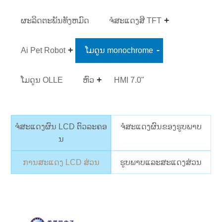
ຜະລິດຕະພັນທັງຫມົດ
ຈໍສະແດງສີ TFT
Ai Pet Robot
ໂມດູນ monochrome
ໂມດູນ OLLE
ຫົວ
HMI 7.0"
ຈໍສະແດງຜົນ LCD ຕົວລະຄອ
ຈໍສະແດງຜົນຂອງຮູບພາບ
ນ
ການສະແດງ LCD ສ່ວນ
ຮູບພາບແລະສະແດງສ່ວນ