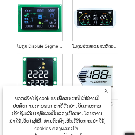
ໂມດູນ Displule Segment Segion VA LCD
ໂມດູນສ່ວນລວມລະຫັດລະຫັດ
X
ພວກເຮົາໃຊ້ cookies ເພື່ອສະເຫນີໃຫ້ທ່ານມີ
ໂມດູນ Displule ສ່ວນ 100
ໂມດູນສະແດງຮູບແບບພິເສດ
ປະສົບການການຊອກຫາທີ່ດີກວ່າ, ວິເຄາະການ
ເຂົ້າຊົມເວັບໄຊທ໌ແລະປັບແຕ່ງເນື້ອຫາ. ໂດຍການ
ນໍາໃຊ້ເວັບໄຊທ໌ນີ້, ທ່ານຕົກລົງເຫັນດີກັບການນໍາໃຊ້
cookies ຂອງພວກເຮົາ.